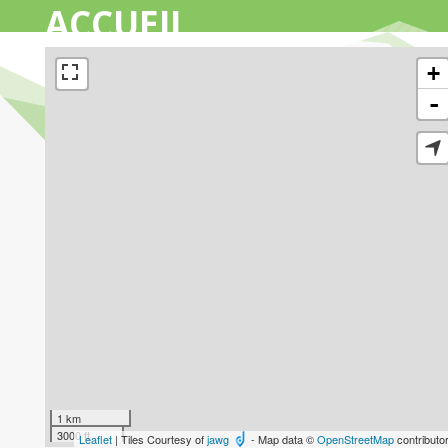
ACCUEIL
+
-
1 km
3000 ft
Leaflet
| Tiles Courtesy of
jawg
- Map data ©
OpenStreetMap
contributo