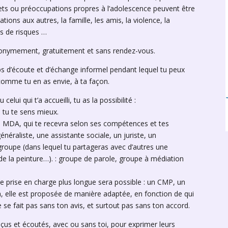
ets ou préoccupations propres à l’adolescence peuvent être
lations aux autres, la famille, les amis, la violence, la
s de risques …
nonymement, gratuitement et sans rendez-vous.
mps d’écoute et d’échange informel pendant lequel tu peux
 comme tu en as envie, à ta façon.
elui qui t’a accueilli, tu as la possibilité :
i tu te sens mieux.
 la MDA, qui te recevra selon ses compétences et tes
énéraliste, une assistante sociale, un juriste, un
 groupe (dans lequel tu partageras avec d’autres une
de la peinture…). : groupe de parole, groupe à médiation
une prise en charge plus longue sera possible : un CMP, un
y a, elle est proposée de manière adaptée, en fonction de qui
 ne se fait pas sans ton avis, et surtout pas sans ton accord.
eçus et écoutés, avec ou sans toi, pour exprimer leurs