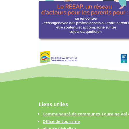
Liens utiles
Communauté de communes Touraine Val 
Office de tourisme
Ville de Richelieu