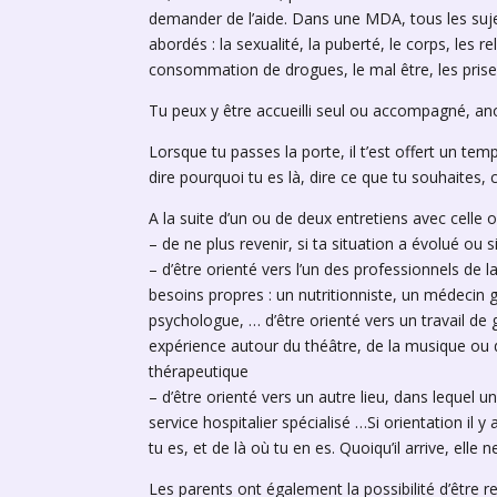
demander de l’aide. Dans une MDA, tous les suj
abordés : la sexualité, la puberté, le corps, les re
consommation de drogues, le mal être, les prise
Tu peux y être accueilli seul ou accompagné, a
Lorsque tu passes la porte, il t’est offert un te
dire pourquoi tu es là, dire ce que tu souhaites,
A la suite d’un ou de deux entretiens avec celle ou c
– de ne plus revenir, si ta situation a évolué ou s
– d’être orienté vers l’un des professionnels de
besoins propres : un nutritionniste, un médecin g
psychologue, … d’être orienté vers un travail de
expérience autour du théâtre, de la musique ou 
thérapeutique
– d’être orienté vers un autre lieu, dans lequel 
service hospitalier spécialisé …Si orientation il 
tu es, et de là où tu en es. Quoiqu’il arrive, elle
Les parents ont également la possibilité d’être r