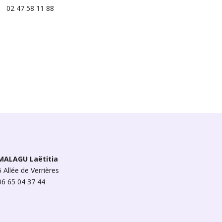
02 47 58 11 88
MALAGU Laëtitia
5 Allée de Verrières
06 65 04 37 44