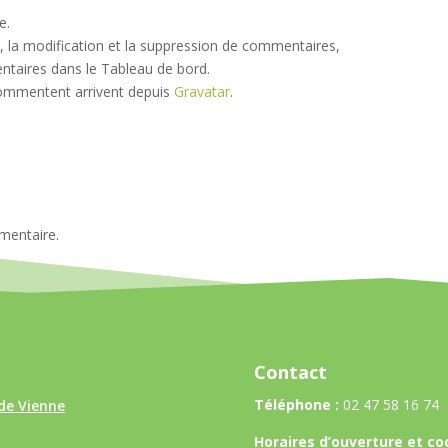
e.
 la modification et la suppression de commentaires,
entaires dans le Tableau de bord.
commentent arrivent depuis
Gravatar
.
mentaire.
Contact
Téléphone :
02 47 58 16 74
de Vienne
Horaires d’ouverture et co