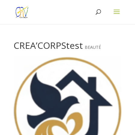
CREA’CORPStest
BEAUTÉ